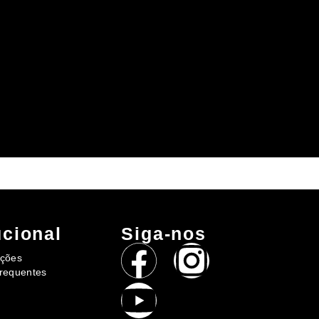
ucional
Siga-nos
uções
requentes