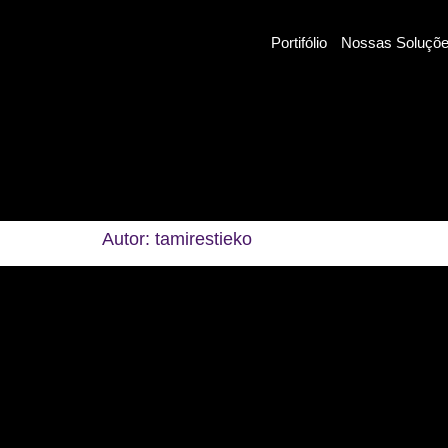
Portifólio
Nossas Soluçõ
Autor:
tamirestieko