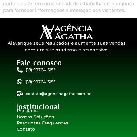
parte do site tem uma finalidade e trabalha em conjunto
para fornecer informações e interação aos visitantes.
Alavanque seus resultados e aumente suas vendas
com um site moderno e responsivo.
Fale conosco​
(18) 99764-5155
(18) 99764-5155
contato@agenciaagatha.com.br
Institucional
Portifólio
Nossas Soluções
Perguntas Frequentes
Contato